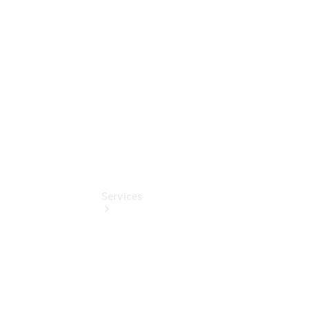
Sterne -
elektrisch
Hauptuntersuchung:
Geprüft unterwegs
Services
Übersicht