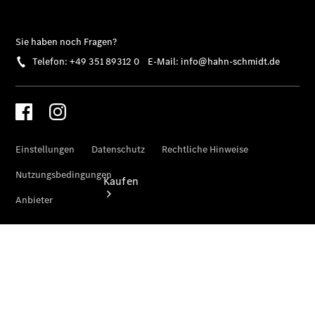
vereinbaren
Tel: +49 351
893120
Kaufen
Übersicht
Junge