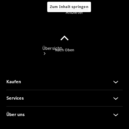
Zum Inhalt springen
Anbieter
Anbieter
Übersicht
Startseite
Ansprechpartner
finden
Beratung
vereinbaren
Servicetermin